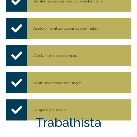
Reintegração após licença previdenciária
Assédio moral por cobranças de metas
Afastamento por doenças
Acúmulo e desvio de função
Equiparação salarial
Trabalhista